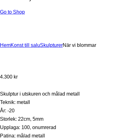
Go to Shop
Hem
Konst till salu
Skulpturer
När vi blommar
4.300
kr
Skulptur i utskuren och målad metall
Teknik: metall
År: -20
Storlek: 22cm, 5mm
Upplaga: 100, onumrerad
Patina: målad metall