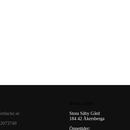
Besök ateljén
erilacke.se
Stora Säby Gård
184 42 Åkersberga
02073749
Öppettider: