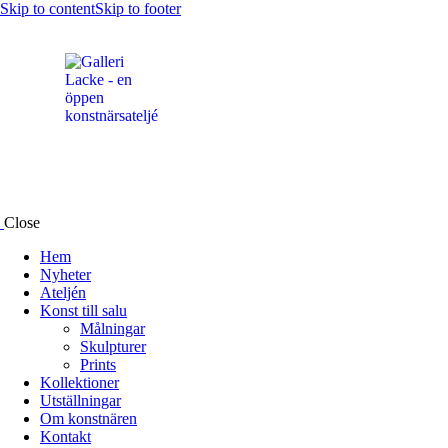
Skip to content
Skip to footer
Close
Hem
Nyheter
Ateljén
Konst till salu
Målningar
Skulpturer
Prints
Kollektioner
Utställningar
Om konstnären
Kontakt