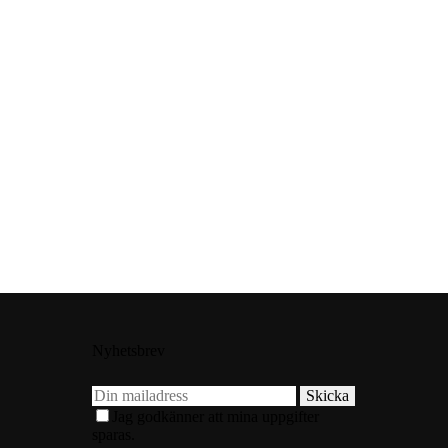
Nyhetsbrev
Skicka
Jag godkänner att mina uppgifter
sparas.