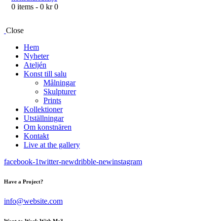
0 items
-
0 kr
0
Close
Hem
Nyheter
Ateljén
Konst till salu
Målningar
Skulpturer
Prints
Kollektioner
Utställningar
Om konstnären
Kontakt
Live at the gallery
facebook-1
twitter-new
dribble-new
instagram
Have a Project?
info@website.com
Want to Work With Me?