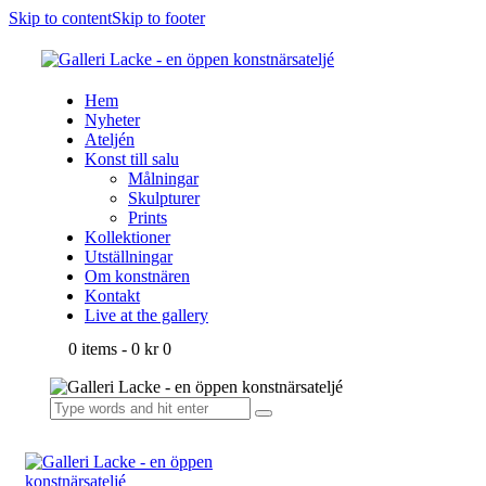
Skip to content
Skip to footer
Hem
Nyheter
Ateljén
Konst till salu
Målningar
Skulpturer
Prints
Kollektioner
Utställningar
Om konstnären
Kontakt
Live at the gallery
0 items
-
0 kr
0