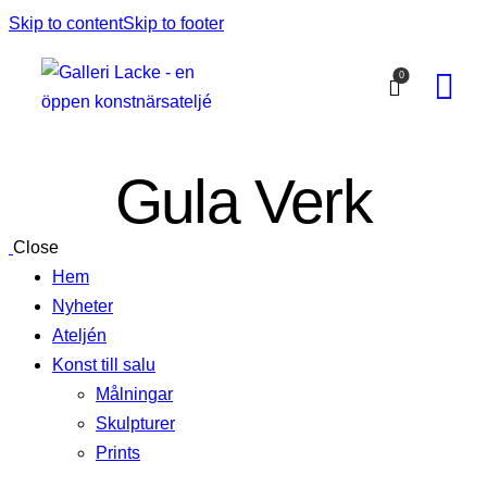
Skip to content
Skip to footer
0
Gula Verk
Close
Hem
Nyheter
Ateljén
Konst till salu
Målningar
Skulpturer
Prints