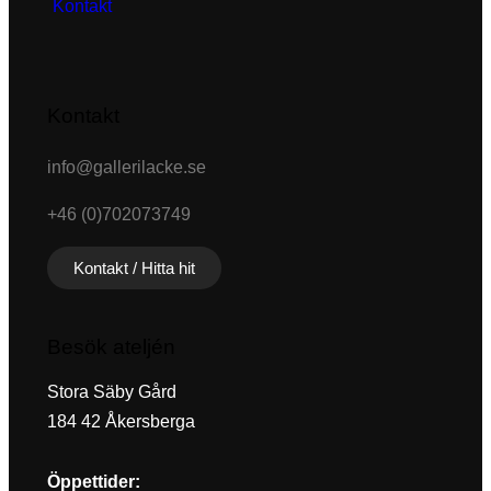
Kontakt
Kontakt
info@gallerilacke.se
+46 (0)702073749
Kontakt / Hitta hit
Besök ateljén
Stora Säby Gård
184 42 Åkersberga
Öppettider: