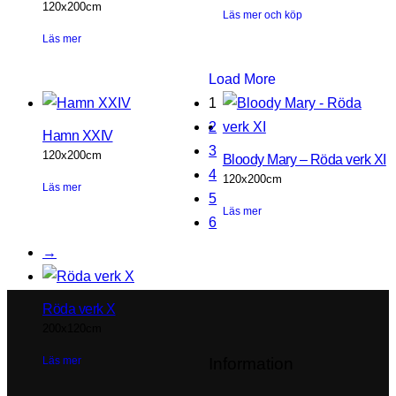
120x200cm
Läs mer och köp
Läs mer
Load More
1
2
Hamn XXIV
3
120x200cm
Bloody Mary – Röda verk XI
4
120x200cm
Läs mer
5
Läs mer
6
→
Röda verk X
200x120cm
Information
Läs mer