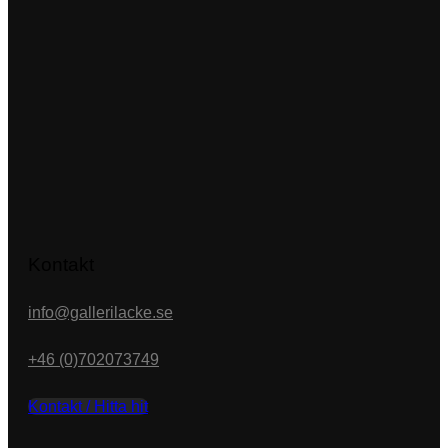
Kontakt
info@gallerilacke.se
+46 (0)702073749
Kontakt / Hitta hit