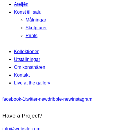
Ateljén
Konst till salu
Målningar
Skulpturer
Prints
Kollektioner
Utställningar
Om konstnären
Kontakt
Live at the gallery
facebook-1
twitter-new
dribble-new
instagram
Have a Project?
info@website.com