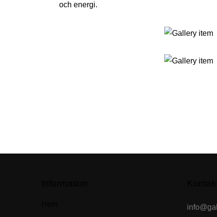
och energi.
Information
Kontak
Hem
info@gal