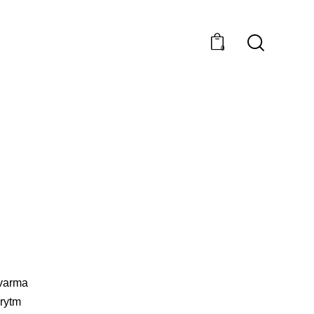
0
 varma
 rytm