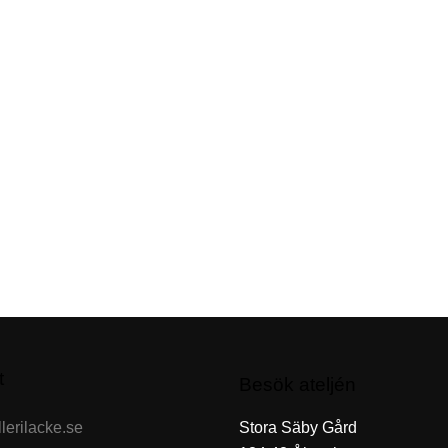
t
Besök ateljén
lerilacke.se
Stora Säby Gård