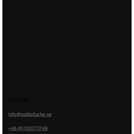
Kontakt
info@gallerilacke.se
+46 (0)702073749