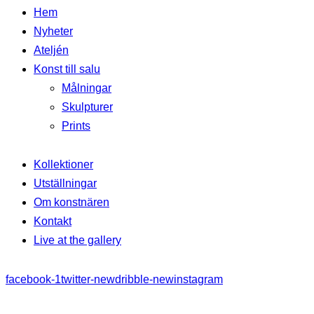
Hem
Nyheter
Ateljén
Konst till salu
Målningar
Skulpturer
Prints
Kollektioner
Utställningar
Om konstnären
Kontakt
Live at the gallery
facebook-1
twitter-new
dribble-new
instagram