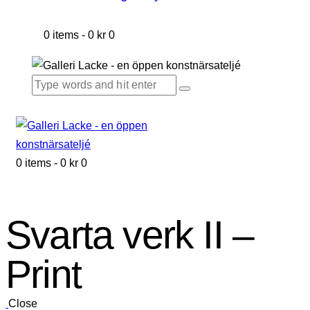
0 items
-
0 kr
0
0 items
-
0 kr
0
Svarta verk II –
Print
Close