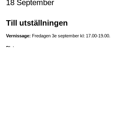
18 September
Till utställningen
Vernissage:
Fredagen 3e september kl: 17.00-19.00.
Plats
:
Du hittar till TORN1 Restaurang & Konferens på adressen:
Tornbyvägen 1, 582 73 Linköping
Goda parkeringsmöjligheter finns samt bekvämt
promenadavstånd till Linköping resecenturm.
Information
Hem