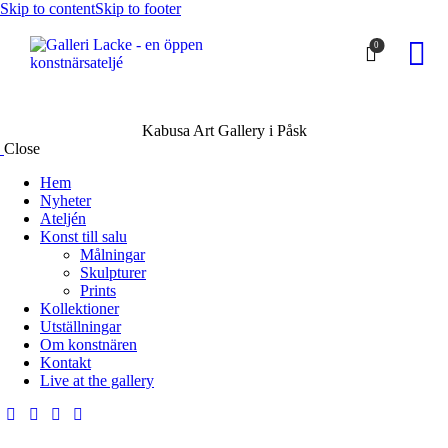
Skip to content
Skip to footer
0
Kabusa Art Gallery i Påsk
Close
Hem
Nyheter
Ateljén
Konst till salu
Målningar
Skulpturer
Prints
Kollektioner
Utställningar
Om konstnären
Kontakt
Live at the gallery