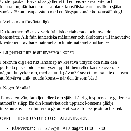
Under påsken förvandlas galleriet till en oas av kreativitet och
inspiration, där både konstsamlare, konstälskare och nyfikna själar
samlas för att insupa våren med en färgsprakande konstutställning!
• Vad kan du förvänta dig?
Du kommer mötas av verk från både etablerade och lovande
konstnärer. Allt från fantastiska målningar och skulpturer till innovativa
kreationer – av både nationella och internationella influenser.
• Ett perfekt tillfälle att investera i konst!
Förkovra dig i ett rikt landskap av kreativa uttryck och hitta den
perfekta pusselbiten som lyser upp ditt hem eller kanske överraska
någon du tycker om, med en unik gåvan? Oavsett, missa inte chansen
att förvärva unik, nutida konst – när den är som bäst!
• Något för alla!
Ta med en vän, familjen eller kom själv. Låt dig inspireras av galleriets
atmosfär, släpp lös din kreativitet och upptäck konstens glädje
tillsammans – här finner du garanterat konst för varje stil och smak!
ÖPPETTIDER UNDER UTSTÄLLNINGEN:
Påskveckan: 18 – 27 April. Alla dagar: 11:00-17:00