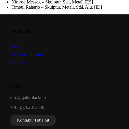
Nimrod Messeg – Skulptur, Stål, Metall [ES]
Timbul Raharjo – Skulptur, Metall, Stål, Alu. [ID]
Information
Hem
Om Galleri Lacke
Kontakt
Kontakt
info@gallerilacke.se
+46 (0)702073749
Kontakt / Hitta hit