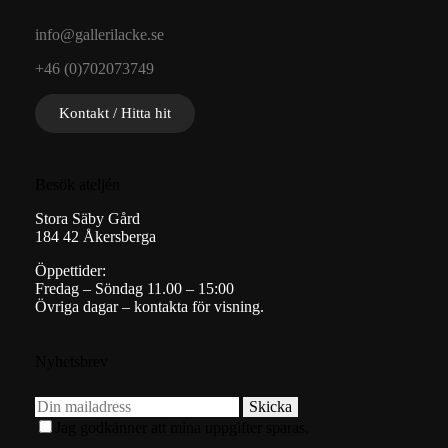
info@gallerilacke.se
+46 (0)702073749
Kontakt / Hitta hit
Besök ateljén
Stora Säby Gård
184 42 Åkersberga
Öppettider:
Fredag – Söndag 11.00 – 15:00
Övriga dagar – kontakta för visning.
Nyhetsbrev
Skicka
Jag godkänner att mina uppgifter sparas.