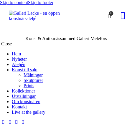
Skip to content
Skip to footer
0
Konst & Antikmässan med Galleri Melefors
Close
Hem
Nyheter
Ateljén
Konst till salu
Målningar
Skulpturer
Prints
Kollektioner
Utställningar
Om konstnären
Kontakt
Live at the gallery