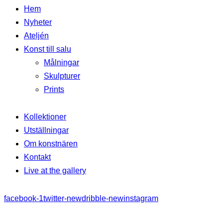
Hem
Nyheter
Ateljén
Konst till salu
Målningar
Skulpturer
Prints
Kollektioner
Utställningar
Om konstnären
Kontakt
Live at the gallery
facebook-1
twitter-new
dribble-new
instagram