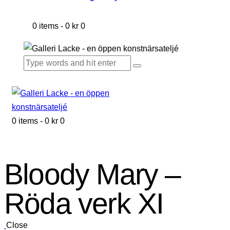
0 items
-
0 kr
0
0 items
-
0 kr
0
Bloody Mary –
Röda verk XI
Close