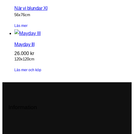
När vi blundar XI
56x76cm
Läs mer
Mayday III
26.000
kr
120x120cm
Läs mer och köp
Information