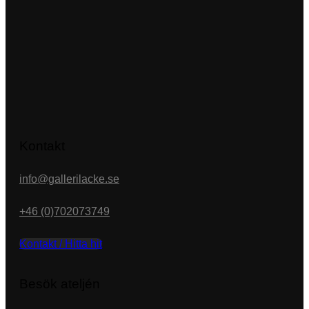
Kontakt
info@gallerilacke.se
+46 (0)702073749
Kontakt / Hitta hit
Besök ateljén