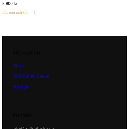
2.900
kr
Läs mer och köp
Information
Hem
Om Galleri Lacke
Kontakt
Kontakt
info@gallerilacke.se