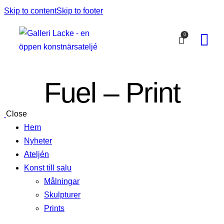
Skip to content
Skip to footer
0
Fuel – Print
Close
Hem
Nyheter
Ateljén
Konst till salu
Målningar
Skulpturer
Prints