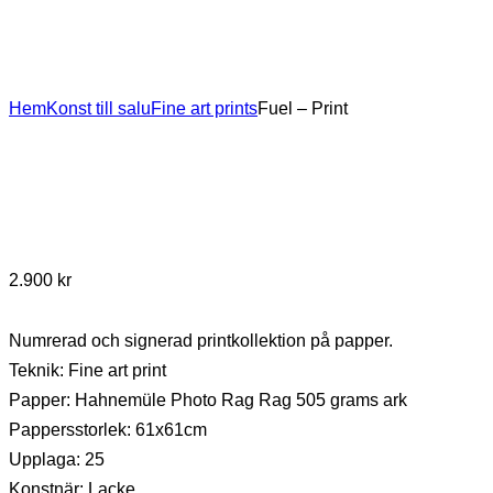
Hem
Konst till salu
Fine art prints
Fuel – Print
2.900
kr
Numrerad och signerad printkollektion på papper.
Teknik: Fine art print
Papper: Hahnemüle Photo Rag Rag 505 grams ark
Pappersstorlek: 61x61cm
Upplaga: 25
Konstnär: Lacke