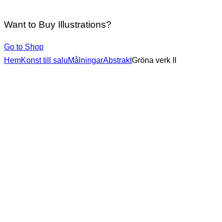
Want to Buy Illustrations?
Go to Shop
Hem
Konst till salu
Målningar
Abstrakt
Gröna verk II