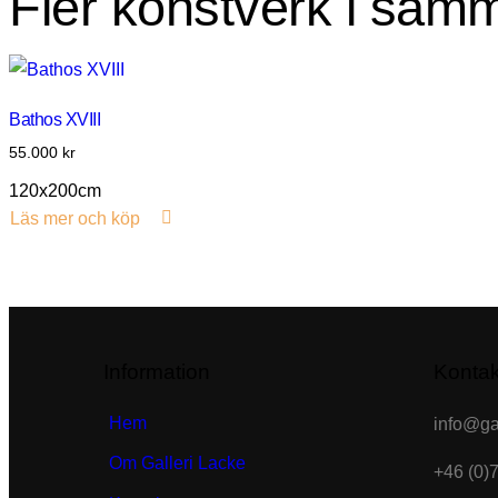
Fler konstverk i sam
Bathos XVIII
55.000
kr
120x200cm
Läs mer och köp
Information
Kontak
Hem
info@gal
Om Galleri Lacke
+46 (0)