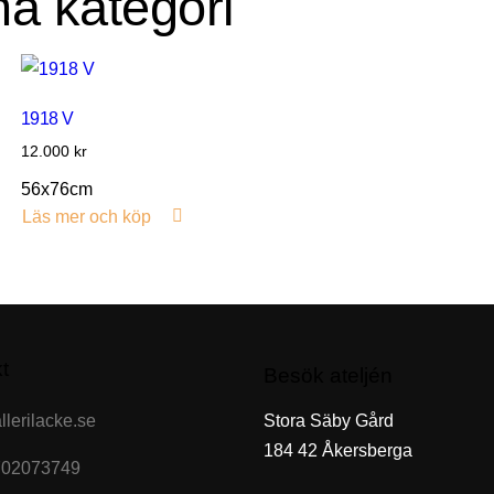
ma kategori
1918 V
12.000
kr
56x76cm
Läs mer och köp
t
Besök ateljén
lerilacke.se
Stora Säby Gård
184 42 Åkersberga
702073749