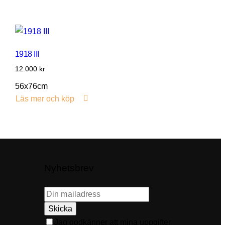
1918 III
12.000
kr
56x76cm
Läs mer och köp
Nyhetsbrev
Skicka
Jag godkänner att mina uppgifter