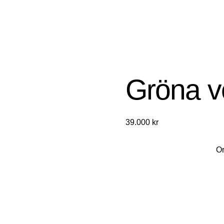
Gröna ve
39.000
kr
Or