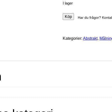
I lager
Köp
Har du frågor? Konta
Kategorier:
Abstrakt
,
Målnin
n