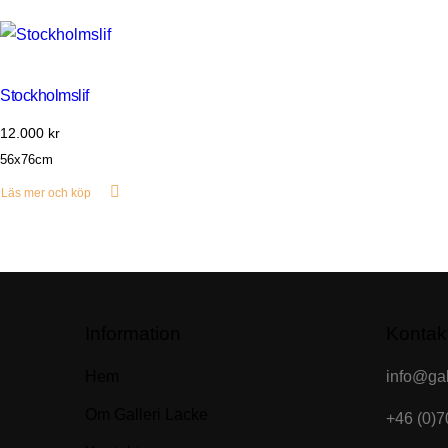
Stockholmslif
12.000
kr
56x76cm
Läs mer och köp
Information
Kontak
Hem
info@gal
Om Galleri Lacke
+46 (0)