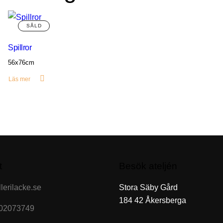
Spillror
56x76cm
Läs mer
t
Besök ateljén
lerilacke.se
Stora Säby Gård
184 42 Åkersberga
702073749