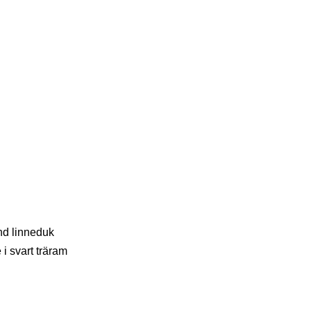
nd linneduk
 i svart träram