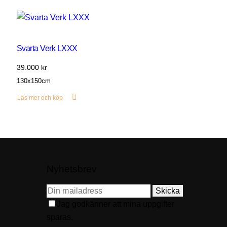
Svarta Verk LXXX
39.000
kr
130x150cm
Läs mer och köp
Nyhetsbrev
Skicka
Jag godkänner att mina uppgifter
sparas.