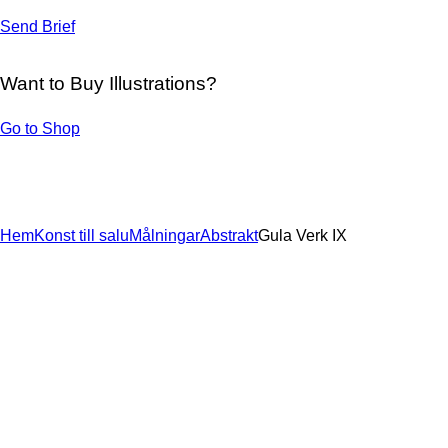
Send Brief
Want to Buy Illustrations?
Go to Shop
Hem
Konst till salu
Målningar
Abstrakt
Gula Verk IX