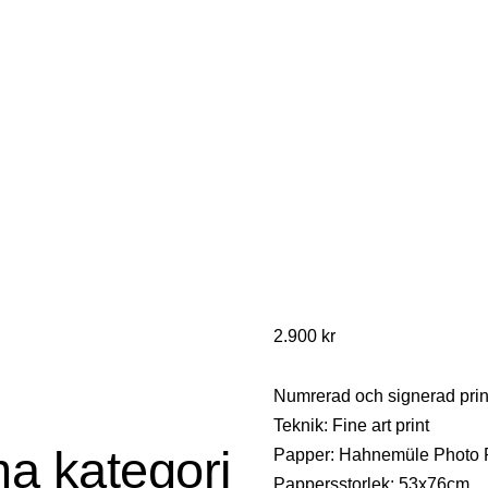
2.900
kr
Numrerad och signerad print
Teknik: Fine art print
ma kategori
Papper: Hahnemüle Photo 
Pappersstorlek: 53x76cm