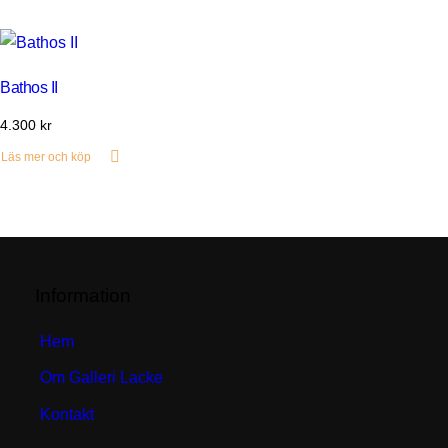
Bathos II
4.300
kr
Läs mer och köp
Information
Hem
Om Galleri Lacke
Kontakt