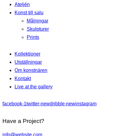
Ateljén
Konst till salu
Målningar
Skulpturer
Prints
Kollektioner
Utställningar
Om konstnären
Kontakt
Live at the gallery
facebook-1
twitter-new
dribble-new
instagram
Have a Project?
info@website.com