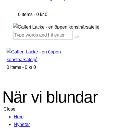
0 items
-
0 kr
0
0 items
-
0 kr
0
När vi blundar
Close
Hem
Nyheter