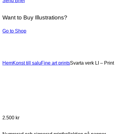
Send Brief
Want to Buy Illustrations?
Go to Shop
Hem
Konst till salu
Fine art prints
Svarta verk LI – Print
2.500
kr