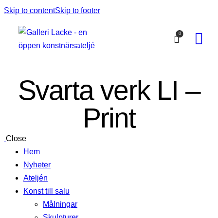
Skip to content
Skip to footer
0
Svarta verk LI –
Print
Close
Hem
Nyheter
Ateljén
Konst till salu
Målningar
Skulpturer