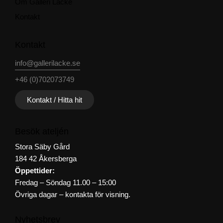
Om Galleri Lacke
Kontakt
Kontakt
info@gallerilacke.se
+46 (0)702073749
Kontakt / Hitta hit
Besök ateljén
Stora Säby Gård
184 42 Åkersberga
Öppettider:
Fredag – Söndag 11.00 – 15:00
Övriga dagar – kontakta för visning.
Nyhetsbrev