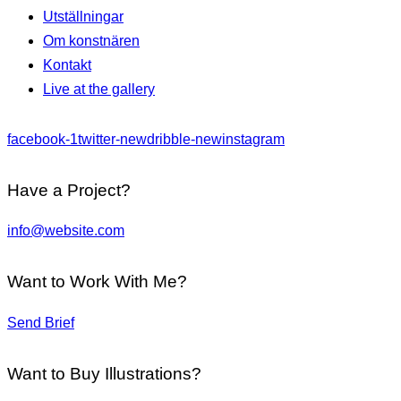
Utställningar
Om konstnären
Kontakt
Live at the gallery
facebook-1
twitter-new
dribble-new
instagram
Have a Project?
info@website.com
Want to Work With Me?
Send Brief
Want to Buy Illustrations?