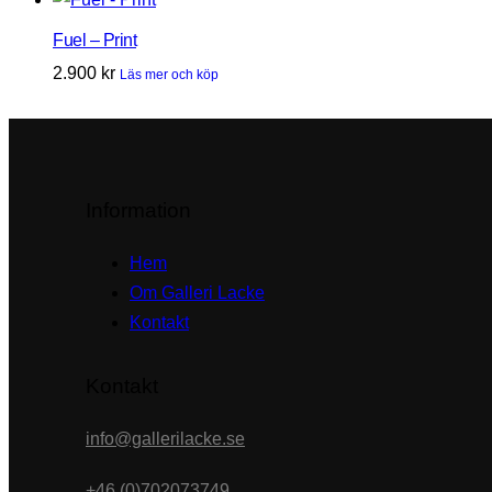
Fuel – Print
2.900
kr
Läs mer och köp
Information
Hem
Om Galleri Lacke
Kontakt
Kontakt
info@gallerilacke.se
+46 (0)702073749