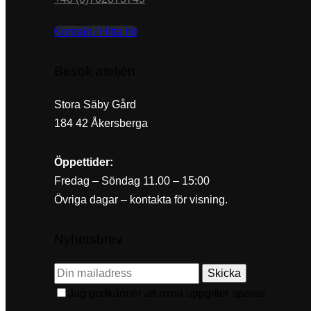
Kontakt / Hitta hit
Besök ateljén
Stora Säby Gård
184 42 Åkersberga
Öppettider:
Fredag – Söndag 11.00 – 15:00
Övriga dagar – kontakta för visning.
Nyhetsbrev
Skicka
Jag godkänner att mina uppgifter sparas.