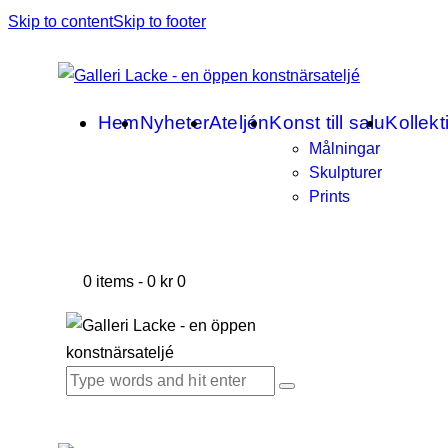
Skip to content
Skip to footer
Hem
Nyheter
Ateljén
Konst till salu
Kollekt
Målningar
Skulpturer
Prints
0 items
-
0 kr
0