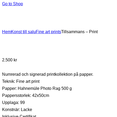
Go to Shop
Hem
Konst till salu
Fine art prints
Tillsammans – Print
2.500
kr
Numrerad och signerad printkollektion på papper.
Teknik: Fine art print
Papper: Hahnemüle Photo Rag 500 g
Pappersstorlek: 42x50cm
Upplaga: 99
Konstnär: Lacke
Inklusive Certifikat