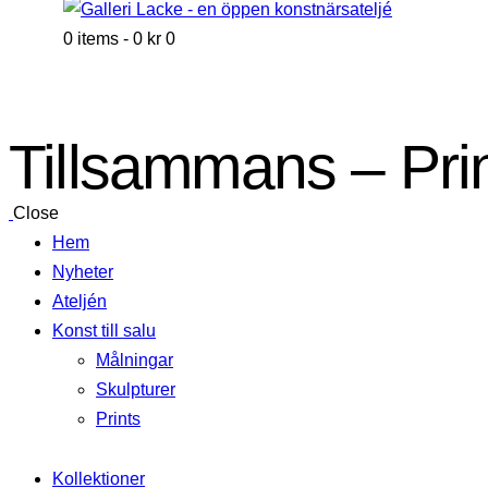
0 items
-
0 kr
0
Tillsammans – Pri
Close
Hem
Nyheter
Ateljén
Konst till salu
Målningar
Skulpturer
Prints
Kollektioner