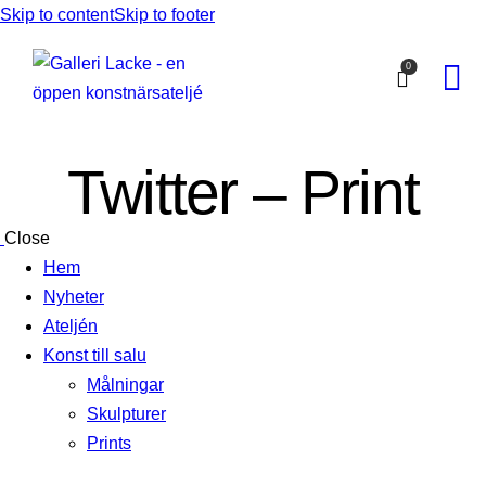
Skip to content
Skip to footer
0
Twitter – Print
Close
Hem
Nyheter
Ateljén
Konst till salu
Målningar
Skulpturer
Prints