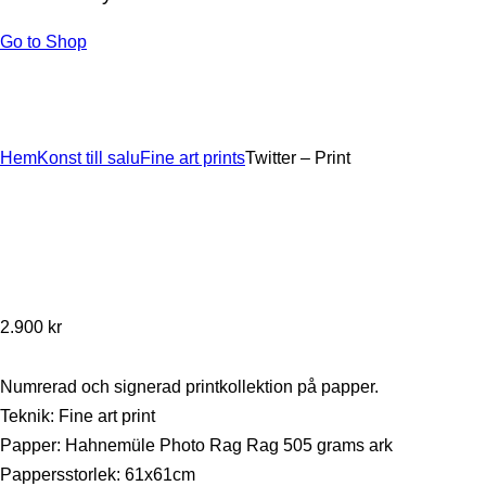
Go to Shop
Hem
Konst till salu
Fine art prints
Twitter – Print
2.900
kr
Numrerad och signerad printkollektion på papper.
Teknik: Fine art print
Papper: Hahnemüle Photo Rag Rag 505 grams ark
Pappersstorlek: 61x61cm