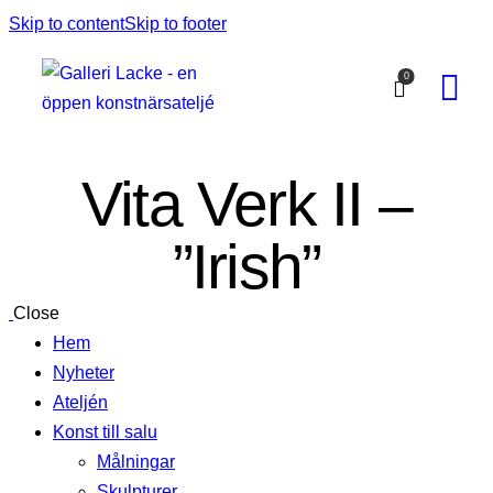
Skip to content
Skip to footer
0
Vita Verk II –
”Irish”
Close
Hem
Nyheter
Ateljén
Konst till salu
Målningar
Skulpturer