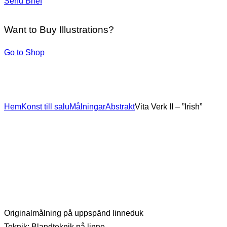
Send Brief
Want to Buy Illustrations?
Go to Shop
Hem
Konst till salu
Målningar
Abstrakt
Vita Verk II – ”Irish”
Originalmålning på uppspänd linneduk
Teknik: Blandteknik på linne