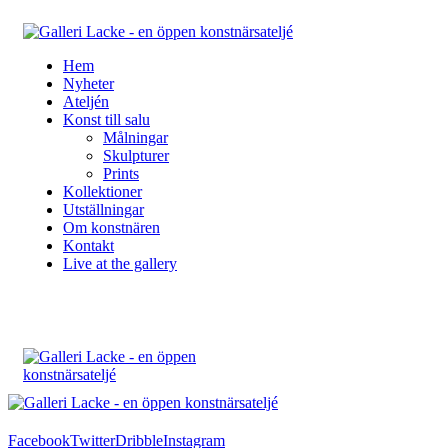
Hem
Nyheter
Ateljén
Konst till salu
Målningar
Skulpturer
Prints
Kollektioner
Utställningar
Om konstnären
Kontakt
Live at the gallery
Facebook
Twitter
Dribble
Instagram