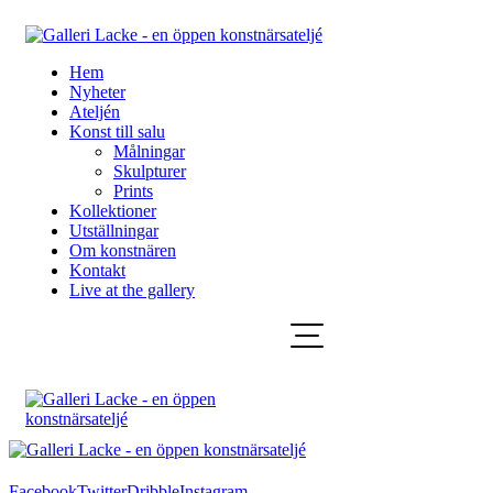
Hem
Nyheter
Ateljén
Konst till salu
Målningar
Skulpturer
Prints
Kollektioner
Utställningar
Om konstnären
Kontakt
Live at the gallery
Facebook
Twitter
Dribble
Instagram