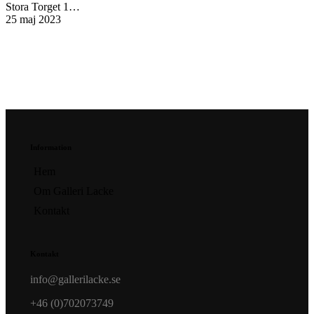
Stora Torget 1…
25 maj 2023
Information
Hem
Om Galleri Lacke
Kontakt
Kontakt
info@gallerilacke.se
+46 (0)702073749