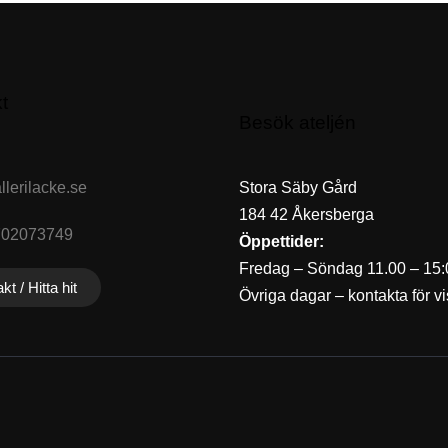
t
Besök ateljén
lerilacke.se
Stora Säby Gård
184 42 Åkersberga
702073749
Öppettider:
Fredag – Söndag 11.00 – 15:
kt / Hitta hit
Övriga dagar – kontakta för vi