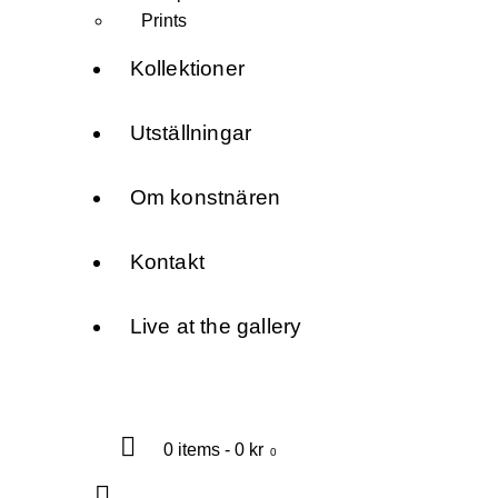
Prints
Kollektioner
Utställningar
Om konstnären
Kontakt
Live at the gallery
0 items
-
0 kr
0