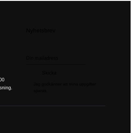
Nyhetsbrev
Skicka
00
Jag godkänner att mina uppgifter
sning.
sparas.