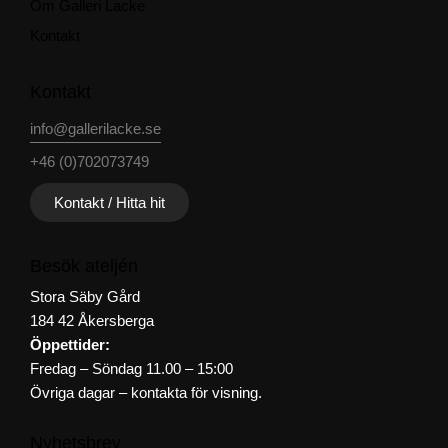
Om Galleri Lacke
Kontakt
Kontakt
info@gallerilacke.se
+46 (0)702073749
Kontakt / Hitta hit
Besök ateljén
Stora Säby Gård
184 42 Åkersberga
Öppettider:
Fredag – Söndag 11.00 – 15:00
Övriga dagar – kontakta för visning.
Nyhetsbrev