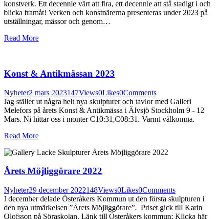
konstverk. Ett decennie värt att fira, ett decennie att stå stadigt i och
blicka framåt! Verken och konstnärerna presenteras under 2023 på
utställningar, mässor och genom…
Read More
Konst & Antikmässan 2023
Nyheter
2 mars 2023
147
Views
0
Likes
0
Comments
Jag ställer ut några helt nya skulpturer och tavlor med Galleri
Melefors på årets Konst & Antikmässa i Älvsjö Stockholm 9 - 12
Mars. Ni hittar oss i monter C10:31,C08:31. Varmt välkomna.
Read More
Årets Möjliggörare 2022
Nyheter
29 december 2022
148
Views
0
Likes
0
Comments
I december delade Österåkers Kommun ut den första skulpturen i
den nya utmärkelsen ”Årets Möjliggörare”. Priset gick till Karin
Olofsson på Söraskolan. Länk till Österåkers kommun: Klicka här