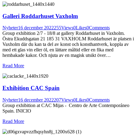
Galleri Roddarhuset Vaxholm
Nyheter
16 december 2022
255
Views
0
Likes
0
Comments
Group exhibition 2/7 - 18/8 at gallery Roddarhuset in Vaxholm.
Östra Ekuddsgatan 21 185 31 VAXHOLM Roddarhuset är platsen i
Vaxholm där du kan ta del av konst och konsthantverk, koppla av
med ett glas vin eller öl, en lättare måltid eller en fika med
hembakade kakor. Och njuta av en magisk utsikt över…
Read More
Exhibition CAC Spain
Nyheter
16 december 2022
207
Views
0
Likes
0
Comments
Group exhibition at CAC Mijas - Centro de Arte Contemporáneo
Spain. INICIO
Read More