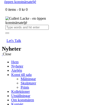
0 items
-
0 kr
0
Let's Talk
Nyheter
Close
Hem
Nyheter
Ateljén
Konst till salu
Målningar
Skulpturer
Prints
Kollektioner
Utställningar
Om konstnären
Kontakt