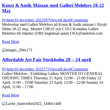
Konst & Antik Mässan med Galleri Melefors 18-22
Maj
Nyheter
16 december 2022
597
Views
0
Likes
0
Comments
Medverkar med Galleri Melefors på Konst & Antik mässan i Älvsjö
Sthlm 18-22 maj. Monter C08:31 och C10:2 Kontakta Galleri
Melefors för biljetter (OBS begränsat antal) OSA@melefors.com
Read More
Affordable Art Fair Stockholm 20 – 24 april
Nyheter
16 december 2022
271
Views
0
Likes
0
Comments
Galleri Melefors - Exhibiting Gallery MONTER D3 GENERAL
OPENING TIMES Thursday 21 April, 12:00 – 21:00 Friday 22
April, 11:00 – 19:00 Saturday 23 April, 12:00 – 22:00 Sunday 24
April, 11:00 – 17:00
Read More