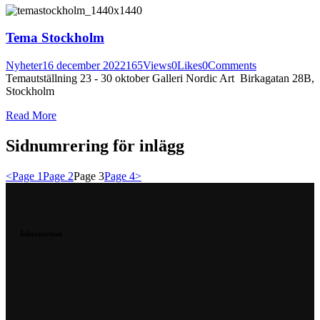
Tema Stockholm
Nyheter
16 december 2022
165
Views
0
Likes
0
Comments
Temautställning 23 - 30 oktober Galleri Nordic Art Birkagatan 28B,
Stockholm
Read More
Sidnumrering för inlägg
<
Page
1
Page
2
Page
3
Page
4
>
Information