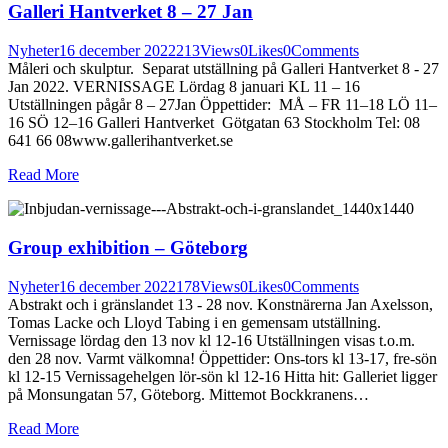
Galleri Hantverket 8 – 27 Jan
Nyheter
16 december 2022
213
Views
0
Likes
0
Comments
Måleri och skulptur. Separat utställning på Galleri Hantverket 8 - 27
Jan 2022. VERNISSAGE Lördag 8 januari KL 11 – 16
Utställningen pågår 8 – 27Jan Öppettider: MÅ – FR 11–18 LÖ 11–
16 SÖ 12–16 Galleri Hantverket Götgatan 63 Stockholm Tel: 08
641 66 08www.gallerihantverket.se
Read More
Group exhibition – Göteborg
Nyheter
16 december 2022
178
Views
0
Likes
0
Comments
Abstrakt och i gränslandet 13 - 28 nov. Konstnärerna Jan Axelsson,
Tomas Lacke och Lloyd Tabing i en gemensam utställning.
Vernissage lördag den 13 nov kl 12-16 Utställningen visas t.o.m.
den 28 nov. Varmt välkomna! Öppettider: Ons-tors kl 13-17, fre-sön
kl 12-15 Vernissagehelgen lör-sön kl 12-16 Hitta hit: Galleriet ligger
på Monsungatan 57, Göteborg. Mittemot Bockkranens…
Read More