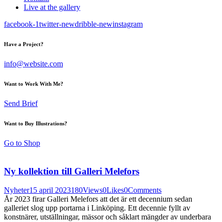
Live at the gallery
facebook-1
twitter-new
dribble-new
instagram
Have a Project?
info@website.com
Want to Work With Me?
Send Brief
Want to Buy Illustrations?
Go to Shop
Ny kollektion till Galleri Melefors
Nyheter
15 april 2023
180
Views
0
Likes
0
Comments
År 2023 firar Galleri Melefors att det är ett decennium sedan
galleriet slog upp portarna i Linköping. Ett decennie fyllt av
konstnärer, utställningar, mässor och såklart mängder av underbara