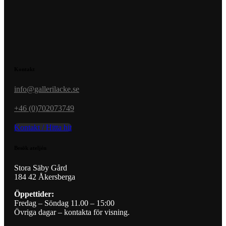
Kontakt
info@gallerilacke.se
+46 (0)702073749
Kontakt / Hitta hit
Besök ateljén
Stora Säby Gård
184 42 Åkersberga
Öppettider:
Fredag – Söndag 11.00 – 15:00
Övriga dagar – kontakta för visning.