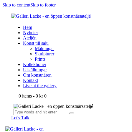
Skip to content
Skip to footer
Hem
Nyheter
Ateljén
Konst till salu
Målningar
Skulpturer
Prints
Kollektioner
Utställningar
Om konstnären
Kontakt
Live at the gallery
0 items
-
0 kr
0
Let's Talk