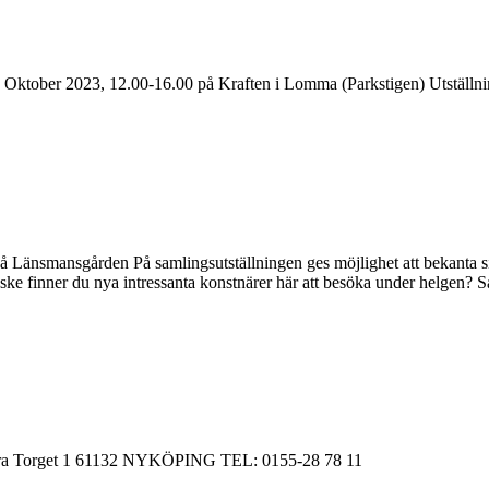
g 7 Oktober 2023, 12.00-16.00 på Kraften i Lomma (Parkstigen) Utställ
å Länsmansgården På samlingsutställningen ges möjlighet att bekanta s
nske finner du nya intressanta konstnärer här att besöka under helgen
 Stora Torget 1 61132 NYKÖPING TEL: 0155-28 78 11