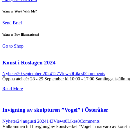
Want to Work With Me?
Send Brief
Want to Buy Illustrations?
Go to Shop
Konst i Roslagen 2024
Nyheter
20 september 2024
127
Views
0
Likes
0
Comments
Öppna ateljeér 28 - 29 September kl 10:00 - 17:00 Samlingsutställni
Read More
Invigning av skulpturen ”Vogel” i Österåker
Nyheter
24 augusti 2024
143
Views
0
Likes
0
Comments
Välkommen till Invigning av konstverket ”Vogel” i närvaro av kons