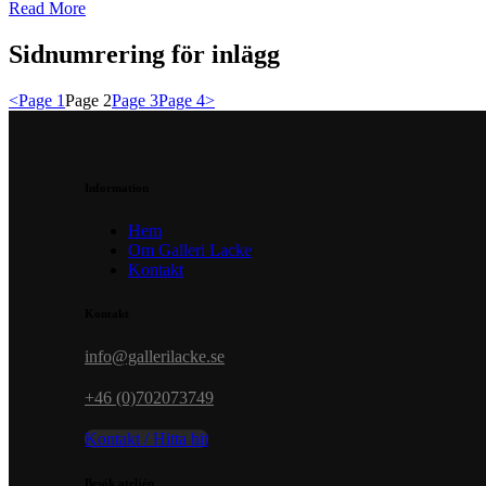
Read More
Sidnumrering för inlägg
<
Page
1
Page
2
Page
3
Page
4
>
Information
Hem
Om Galleri Lacke
Kontakt
Kontakt
info@gallerilacke.se
+46 (0)702073749
Kontakt / Hitta hit
Besök ateljén