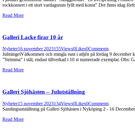
rockkonsert i ett stort vardagsrum fyllt med konst" Det finns idag 
Read More
Galleri Lacke firar 10 år
Nyheter
16 november 2023
155
Views
0
Likes
0
Comments
JulmingelVälkommen och mingla runt i atljén på lördag 9 december kl
”Strimma” i stål, endast tillverkad i 10 st numrerade exemplar. Ob
Read More
Galleri Sjöhästen – Julutställning
Nyheter
15 november 2023
134
Views
0
Likes
0
Comments
Samlingsutställning på Galleri Sjöhästen i Nyköping 2 - 16 December.
Read More