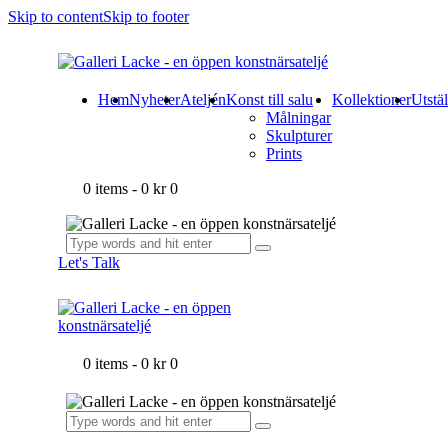
Skip to content
Skip to footer
Hem
Nyheter
Ateljén
Konst till salu
Kollektioner
Utstä
Målningar
Skulpturer
Prints
0 items
-
0 kr
0
Let's Talk
0 items
-
0 kr
0