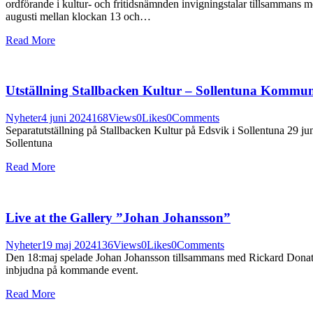
ordförande i kultur- och fritidsnämnden invigningstalar tillsammans 
augusti mellan klockan 13 och…
Read More
Utställning Stallbacken Kultur – Sollentuna Kommu
Nyheter
4 juni 2024
168
Views
0
Likes
0
Comments
Separatutställning på Stallbacken Kultur på Edsvik i Sollentuna 29 
Sollentuna
Read More
Live at the Gallery ”Johan Johansson”
Nyheter
19 maj 2024
136
Views
0
Likes
0
Comments
Den 18:maj spelade Johan Johansson tillsammans med Rickard Donatello
inbjudna på kommande event.
Read More