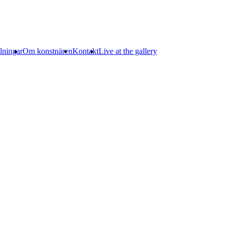
llningar
Om konstnären
Kontakt
Live at the gallery