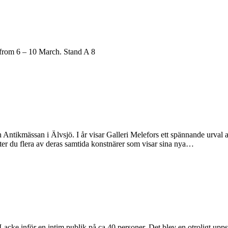
k from 6 – 10 March. Stand A 8
tikmässan i Älvsjö. I år visar Galleri Melefors ett spännande urval av d
ter du flera av deras samtida konstnärer som visar sina nya…
Lacke inför en intim publik på ca 40 personer. Det blev en otroligt u