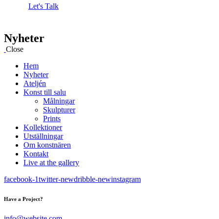
Let's Talk
Nyheter
Close
Hem
Nyheter
Ateljén
Konst till salu
Målningar
Skulpturer
Prints
Kollektioner
Utställningar
Om konstnären
Kontakt
Live at the gallery
facebook-1
twitter-new
dribble-new
instagram
Have a Project?
info@website.com