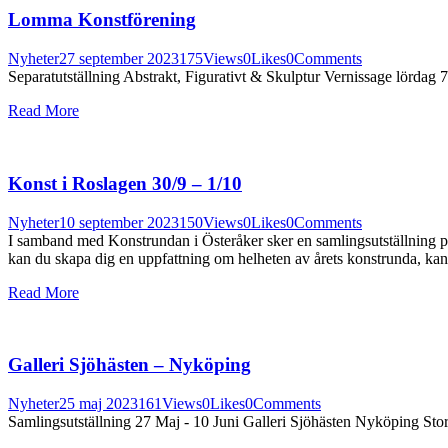
Lomma Konstförening
Nyheter
27 september 2023
175
Views
0
Likes
0
Comments
Separatutställning Abstrakt, Figurativt & Skulptur Vernissage lörda
Read More
Konst i Roslagen 30/9 – 1/10
Nyheter
10 september 2023
150
Views
0
Likes
0
Comments
I samband med Konstrundan i Österåker sker en samlingsutställning p
kan du skapa dig en uppfattning om helheten av årets konstrunda, ka
Read More
Galleri Sjöhästen – Nyköping
Nyheter
25 maj 2023
161
Views
0
Likes
0
Comments
Samlingsutställning 27 Maj - 10 Juni Galleri Sjöhästen Nyköping