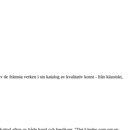
e främsta verken i sin katalog av kvalitativ konst - från klassiskt,
ppskattad afton av både band och besökare. "Det kändes som om en