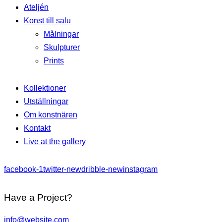
Ateljén
Konst till salu
Målningar
Skulpturer
Prints
Kollektioner
Utställningar
Om konstnären
Kontakt
Live at the gallery
facebook-1
twitter-new
dribble-new
instagram
Have a Project?
info@website.com