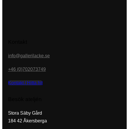
Kontakt
info@gallerilacke.se
+46 (0)702073749
Kontakt / Hitta hit
Besök ateljén
Stora Säby Gård
184 42 Åkersberga