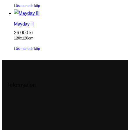
Läs mer och köp
Mayday III
26.000
kr
120x120cm
Läs mer och köp
Information