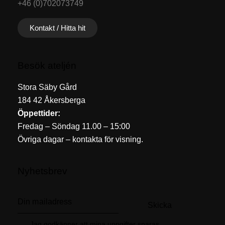
+46 (0)702073749
Kontakt / Hitta hit
Besök ateljén
Stora Säby Gård
184 42 Åkersberga
Öppettider:
Fredag – Söndag 11.00 – 15:00
Övriga dagar – kontakta för visning.
Nyhetsbrev
Skicka
Jag godkänner att mina uppgifter sparas.