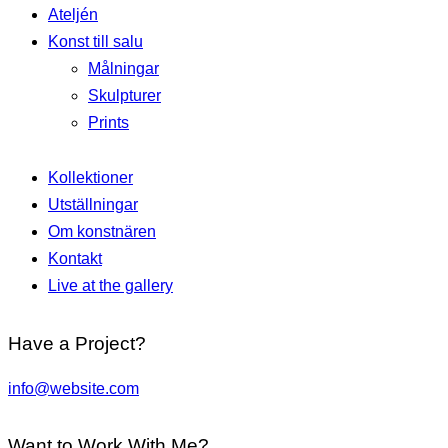
Ateljén
Konst till salu
Målningar
Skulpturer
Prints
Kollektioner
Utställningar
Om konstnären
Kontakt
Live at the gallery
facebook-
twitter-
dribble-
instagram
Have a Project?
1
new
new
info@website.com
Want to Work With Me?