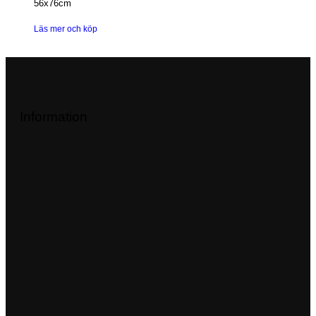
56x76cm
Läs mer och köp
Information