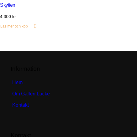
Skytten
4.300
kr
Läs mer och köp
Information
Hem
Om Galleri Lacke
Kontakt
Kontakt