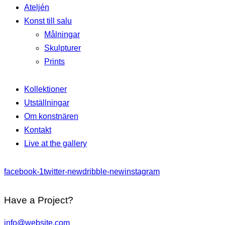
Ateljén
Konst till salu
Målningar
Skulpturer
Prints
Kollektioner
Utställningar
Om konstnären
Kontakt
Live at the gallery
facebook-1
twitter-new
dribble-new
instagram
Have a Project?
info@website.com