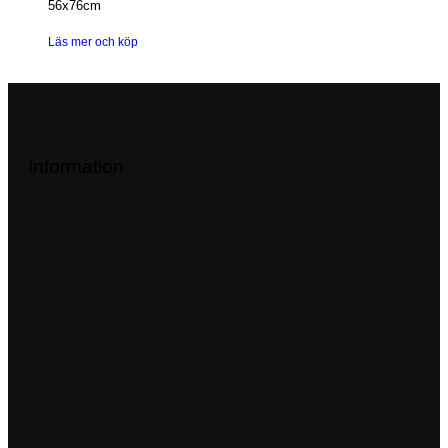
56x76cm
Läs mer och köp
Information