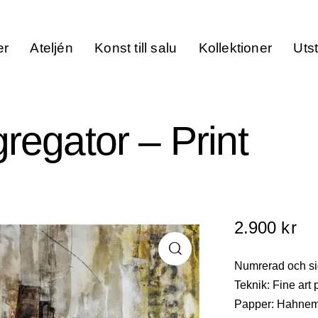
er
Ateljén
Konst till salu
Kollektioner
Utst
regator – Print
2.900
kr
Numrerad och sig
Teknik: Fine art p
Papper: Hahnem