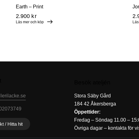
Earth – Print
Jor
2.900
kr
2.
Läs mer och köp
Läs
t
Besök ateljén
lerilacke.se
Stora Säby Gård
184 42 Åkersberga
702073749
Öppettider:
Fredag – Söndag 11.00 – 15:
t / Hitta hit
Övriga dagar – kontakta för vi