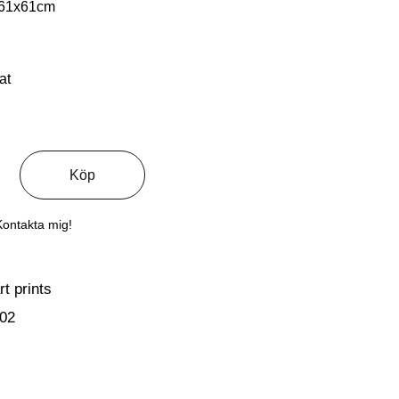
 61x61cm
at
Köp
Kontakta mig!
rt prints
02