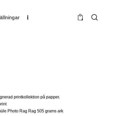
ällningar
0
nerad printkollektion på papper.
rint
üle Photo Rag Rag 505 grams ark