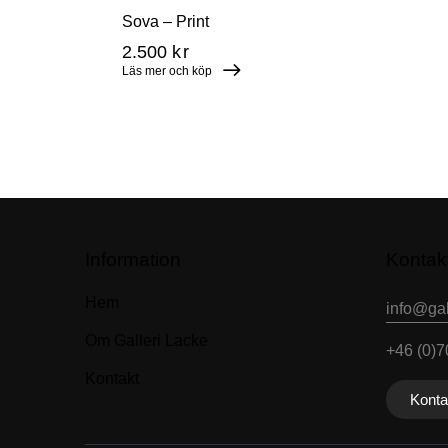
Sova – Print
2.500
kr
Läs mer och köp
Information
Kontak
Hem
info@gal
Om Galleri Lacke
+46 (0)
Kontakt
Kontak