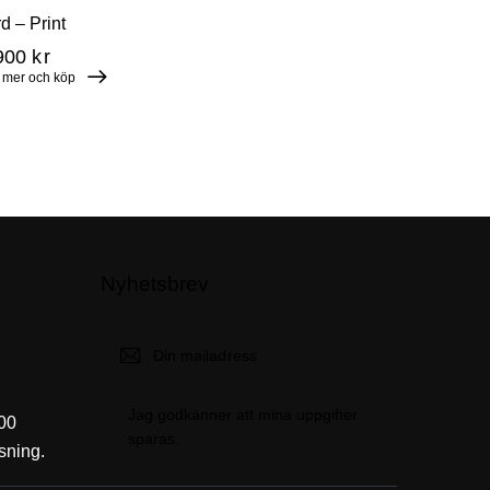
d – Print
900
kr
 mer och köp
Nyhetsbrev
Skicka
Jag godkänner att mina uppgifter
00
sparas.
sning.