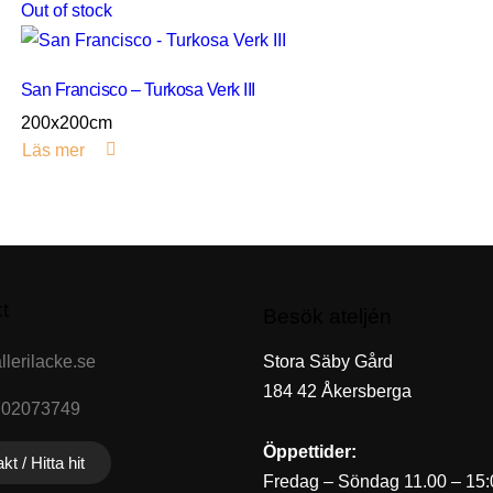
Out of stock
San Francisco – Turkosa Verk III
200x200cm
Läs mer
t
Besök ateljén
lerilacke.se
Stora Säby Gård
184 42 Åkersberga
702073749
Öppettider:
kt / Hitta hit
Fredag – Söndag 11.00 – 15: