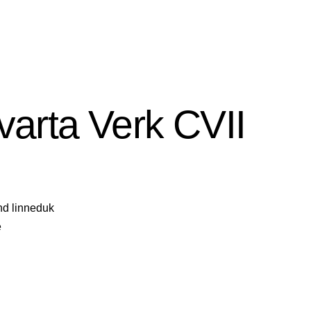
varta Verk CVII
nd linneduk
e