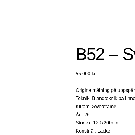
B52 – S
55.000
kr
Originalmålning på uppspä
Teknik: Blandteknik på linn
Kilram: Swedframe
År: -26
Storlek: 120x200cm
Konstnär: Lacke