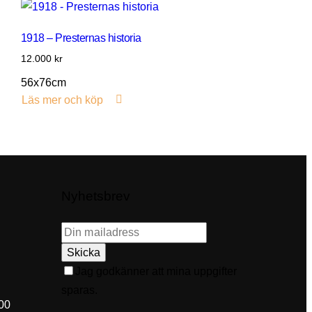
1918 – Presternas historia
12.000
kr
56x76cm
Läs mer och köp
Nyhetsbrev
Skicka
Jag godkänner att mina uppgifter
sparas.
00