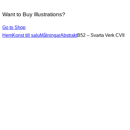
Want to Buy Illustrations?
Go to Shop
Hem
Konst till salu
Målningar
Abstrakt
B52 – Svarta Verk CVII