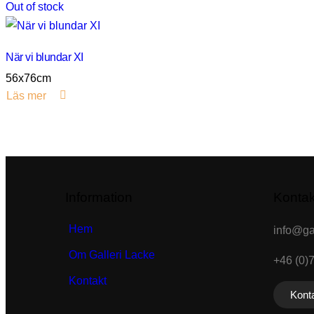
Out of stock
När vi blundar XI
56x76cm
Läs mer
Information
Kontak
Hem
info@gal
Om Galleri Lacke
+46 (0)
Kontakt
Konta