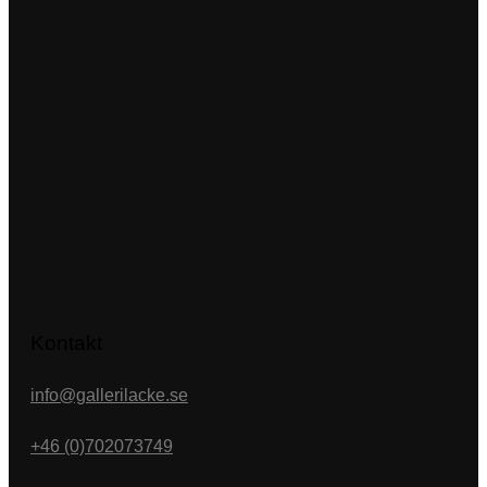
Kontakt
info@gallerilacke.se
+46 (0)702073749